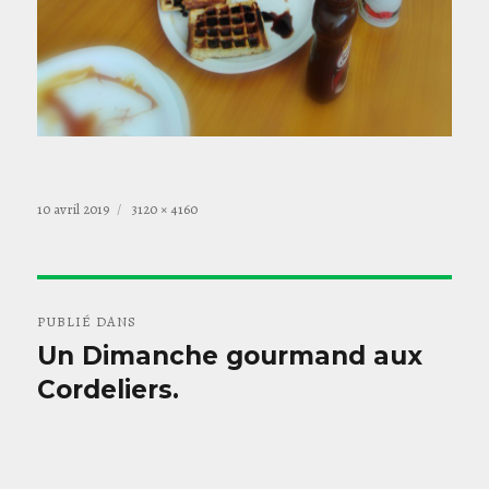
Publié
Taille
10 avril 2019
3120 × 4160
le
réelle
Navigation
PUBLIÉ DANS
de
Un Dimanche gourmand aux
Cordeliers.
l’article