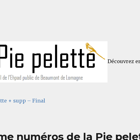
Découvrez en
ette + supp – Final
me numéros de la Pie pele