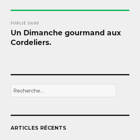
Navigation
PUBLIÉ DANS
de
Un Dimanche gourmand aux
Cordeliers.
l’article
REC
Recherche
pour
:
ARTICLES RÉCENTS