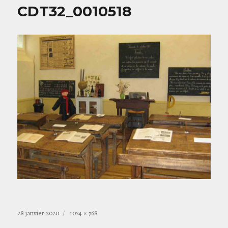
CDT32_0010518
Publié
Taille
28 janvier 2020
1024 × 768
le
réelle