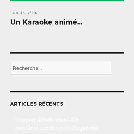
Navigation
PUBLIÉ DANS
de
Un Karaoke animé…
l’article
REC
Recherche
pour
:
ARTICLES RÉCENTS
Rapport d’évaluation 2025
Seizième numéro de la Pie pelette