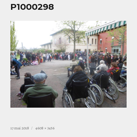
P1000298
Publié
Taille
17 mai 2018
4608 × 3456
le
réelle