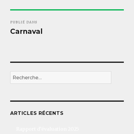
Navigation
PUBLIÉ DANS
de
Carnaval
l’article
REC
Recherche
pour
:
ARTICLES RÉCENTS
Rapport d’évaluation 2025