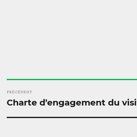
Navigation
PRÉCÉDENT
de
Charte d’engagement du visit
Article
précédent :
l’article