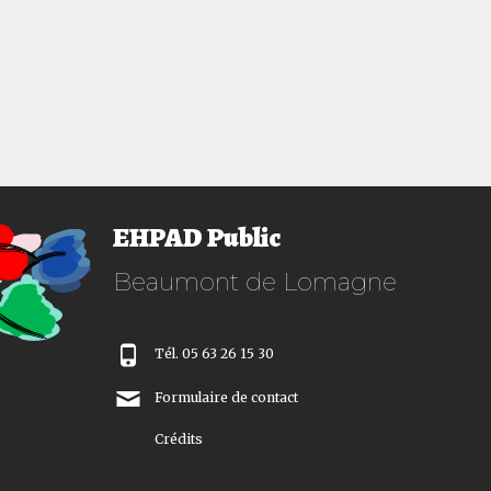
Article
suivant :
EHPAD Public
Beaumont de Lomagne
Tél. 05 63 26 15 30
Formulaire de contact
Crédits